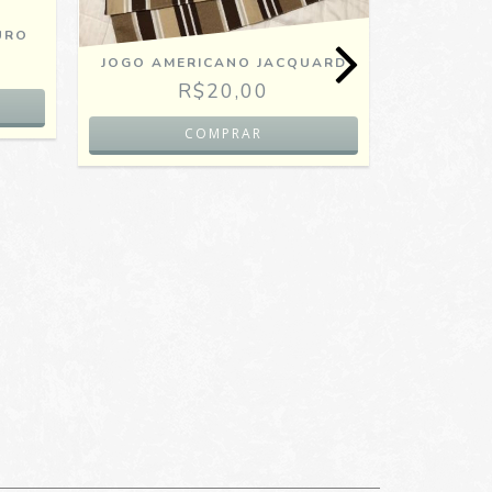
URO
JOGO AMERICANO JACQUARD
R$20,00
SAC