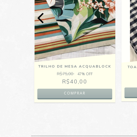
ALGODÃO
OFF
0
TRILHO DE MESA ACQUABLOCK
TOA
R$75,00
47
% OFF
R$40,00