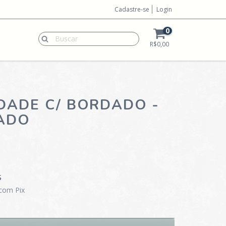
Cadastre-se
Login
0
R$0,00
DADE C/ BORDADO -
ADO
S
com Pix