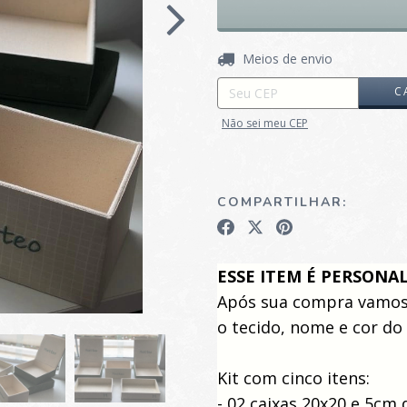
Entregas para o CEP:
Meios de envio
C
Não sei meu CEP
COMPARTILHAR:
ESSE ITEM É PERSONA
Após sua compra vamos 
o tecido, nome e cor d
Kit com cinco itens:
- 02 caixas
20x20 e 5cm 